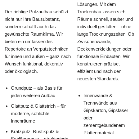
Lösungen. Mit dem
Der richtige Putzaufbau schützt
Trockenbau lassen sich
nicht nur Ihre Bausubstanz,
Räume schnell, sauber und
sondern schafft auch das
individuell gestalten – ohne
gewünschte Raumklima. Wir
lange Trocknungszeiten. Ob
bieten ein umfassendes
Zwischenwände,
Repertoire an Verputztechniken
Deckenverkleidungen oder
für innen und außen – ganz nach
funktionale Einbauten: Wir
Wunsch funktional, dekorativ
konstruieren präzise,
oder ökologisch.
effizient und nach den
neuesten Standards.
Grundputz – als Basis für
jeden weiteren Aufbau
Innenwände &
Trennwände aus
Glattputz & Glattstrich – für
Gipskarton, Gipsfaser
moderne, schlichte
oder
Innenräume
zementgebundenem
Kratzputz, Rustikputz &
Plattenmaterial
Schlämmputz – strukturierte