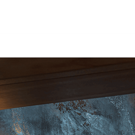
, Sandstrahlen, Gerüstbau, Wärmedämmung. Gebr. Hertig Gm
ung. Besuchen Sie uns.