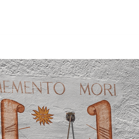
Sandstrahlen, Gerüstbau, Wärmedämmung. Gebr. Hertig GmbH
résuz. Sie werden begeistert sein.