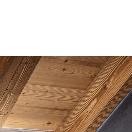
 Gerüstbau, Sandstrahlen, Trockenbau, Wärmedämmung. Wen
ertig GmbH, Ihr Maler & Gipser für Hasle bei Burgdorf. M