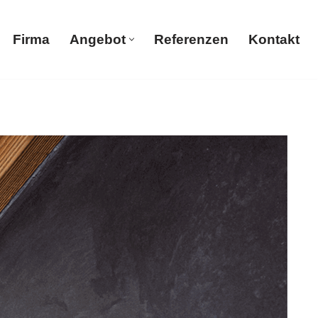
Firma
Angebot
Referenzen
Kontakt
Firma
Angebot
Referenzen
Kontakt
. Wenn Sie nach Malerbetrieb, Trockenbau, Gerüstbau,
er. Wir freuen uns auf Ihren Besuch.