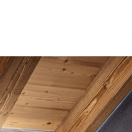
GmbH: Trockenbau, Sandstrahlen, Gerüstbau, Wärmedämmung
rsee gesucht haben: Gebr. Hertig GmbH, Ihr Maler & Gips