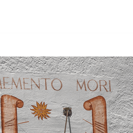
en, Gerüstbau, Trockenbau, Wärmedämmung. Wenn Sie nach
hr Maler & Gipser für 1728 Rossens. Lassen Sie sich von