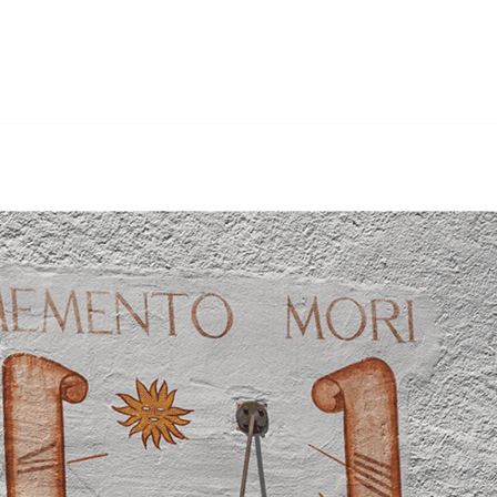
u, Gerüstbau, Sandstrahlen, Wärmedämmung. Gebr. Hertig 
Rüderswil. Auch Sie werden begeistert sein.