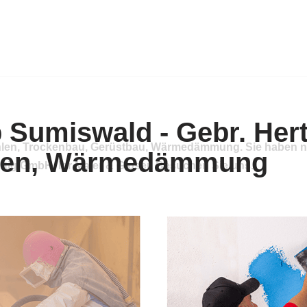
hlen, Trockenbau, Gerüstbau, Wärmedämmung. Sie haben na
ig GmbH, Ihr Maler & Gipser. Besuchen Sie uns.