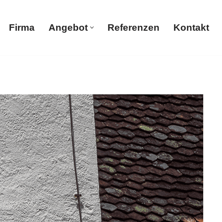
Firma
Angebot
Referenzen
Kontakt
Firma
Angebot
Referenzen
Kontakt
ie nach Malerbetrieb, Trockenbau, Gerüstbau,
men Sie doch mal vorbei.