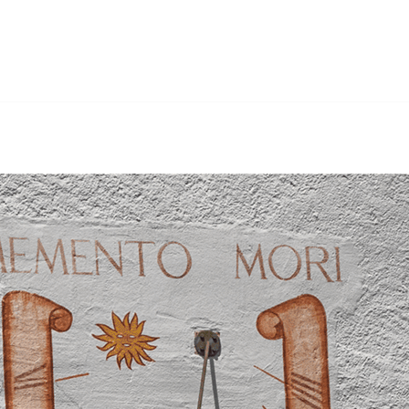
dstrahlen, Gerüstbau, Trockenbau, Wärmedämmung. Wenn S
Hertig GmbH, Ihr Maler & Gipser für Unterlangenegg. Kom