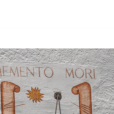
Sandstrahlen, Trockenbau, Gerüstbau, Wärmedämmung. Nach 
r & Gipser in Villars-sur-Glâne. Melden Sie sich bei uns.