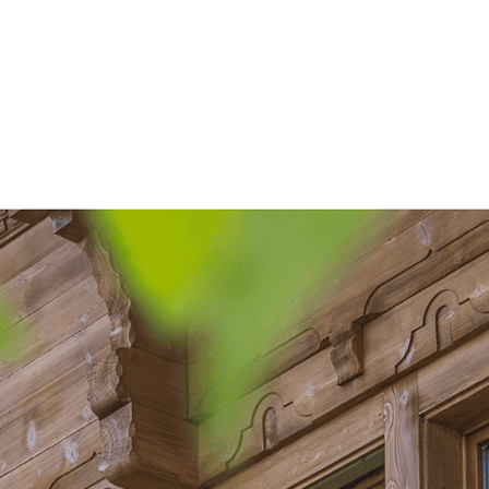
bau, Sandstrahlen, Gerüstbau, Wärmedämmung. Wenn Sie na
Hertig GmbH, Ihr Maler & Gipser. Kommen Sie doch mal v